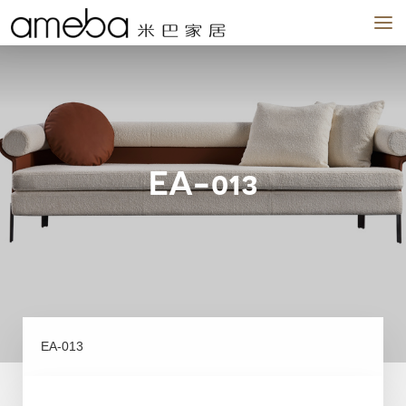
品牌
作品
场景
我们
新闻
实体店
EA-013
EA-013