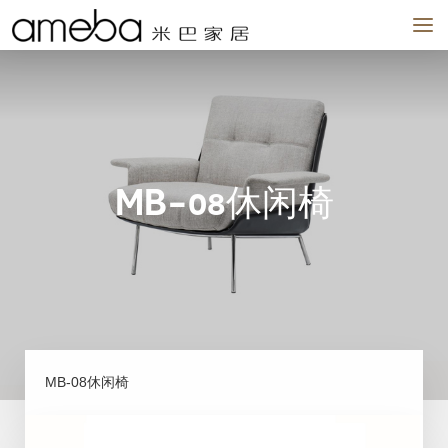
品牌
作品
场景
我们
新闻
实体店
MB-08休闲椅
MB-08休闲椅