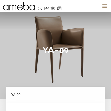
品牌
作品
场景
我们
新闻
实体店
YA-09
YA-09